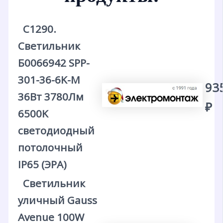
С1290.
Светильник
Б0066942 SPP-
301-36-6K-M
93
36Вт 3780Лм
₽
6500K
светодиодный
потолочный
IP65 (ЭРА)
Светильник
уличный Gauss
Avenue 100W