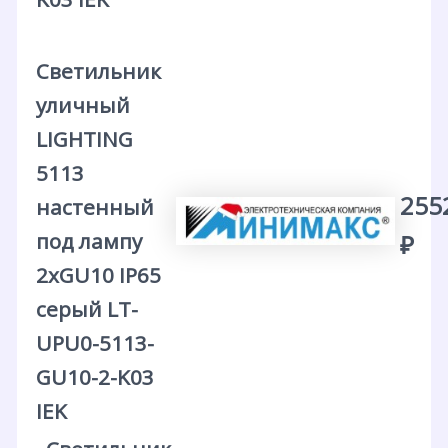
Светильник
уличный
LIGHTING
5113
255
настенный
под лампу
₽
2хGU10 IP65
серый LT-
UPU0-5113-
GU10-2-K03
IEK