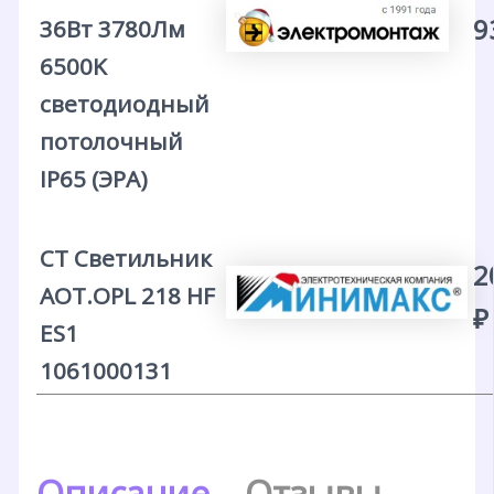
9
36Вт 3780Лм
6500K
светодиодный
потолочный
IP65 (ЭРА)
CT Светильник
2
AOT.OPL 218 HF
₽
ES1
1061000131
Описание
Отзывы