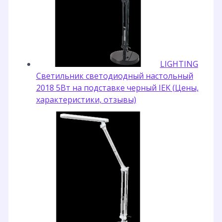
LIGHTING
Светильник светодиодный настольный
2018 5Вт на подставке черный IEK (Цены,
характеристики, отзывы)