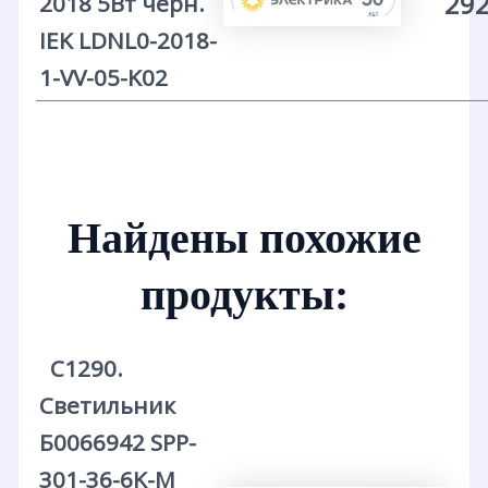
292
2018 5Вт черн.
IEK LDNL0-2018-
1-VV-05-K02
Найдены похожие
продукты:
С1290.
Светильник
Б0066942 SPP-
301-36-6K-M