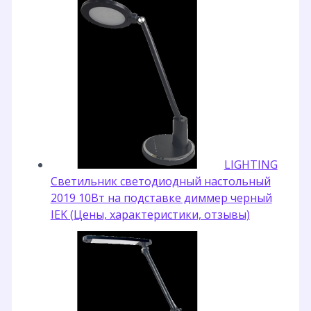
LIGHTING
Светильник светодиодный настольный
2019 10Вт на подставке диммер черный
IEK (Цены, характеристики, отзывы)