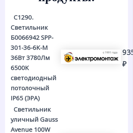
С1290.
Светильник
Б0066942 SPP-
301-36-6K-M
93
36Вт 3780Лм
₽
6500K
светодиодный
потолочный
IP65 (ЭРА)
Светильник
уличный Gauss
Avenue 100W