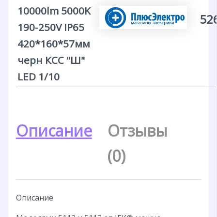
10000lm 5000K
52
190-250V IP65
420*160*57мм
черн КСС "Ш"
LED 1/10
Описание
Отзывы
(0)
Описание