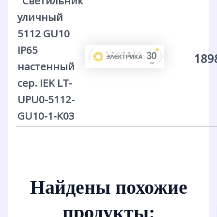
Светильник
уличный
5112 GU10
IP65
189
настенный
сер. IEK LT-
UPU0-5112-
GU10-1-K03
Найдены похожие
продукты: