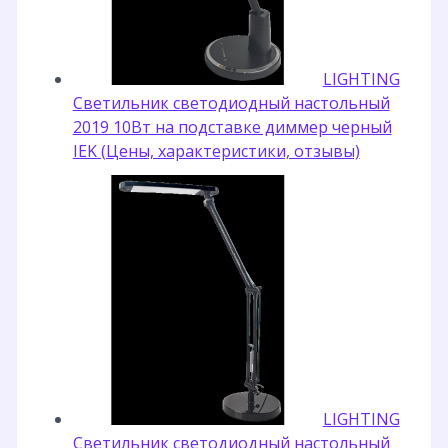
LIGHTING
Светильник светодиодный настольный
2019 10Вт на подставке диммер черный
IEK (Цены, характеристики, отзывы)
LIGHTING
Светильник светодиодный настольный