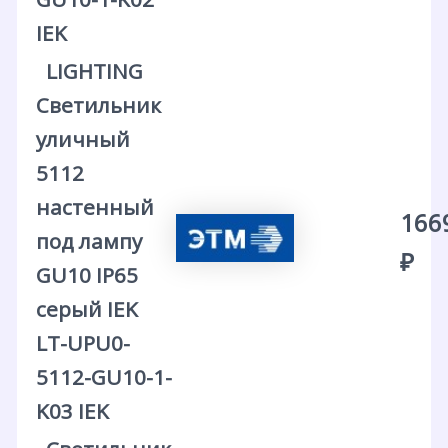
IEK
LIGHTING
Светильник
уличный
5112
настенный
166
под лампу
₽
GU10 IP65
серый IEK
LT-UPU0-
5112-GU10-1-
K03 IEK