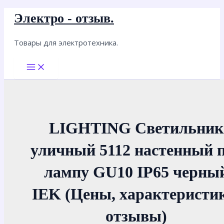
Перейти
Электро - отзыв.
к
содержимому
Товары для электротехника.
Main
Menu
LIGHTING Светильник
уличный 5112 настенный 
лампу GU10 IP65 черны
IEK (Цены, характеристи
отзывы)