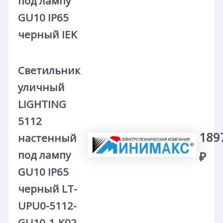
под лампу
GU10 IP65
черный IEK
Светильник
уличный
LIGHTING
5112
189
настенный
под лампу
₽
GU10 IP65
черный LT-
UPU0-5112-
GU10-1-K02