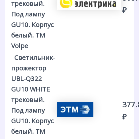
трековый.
₽
Под лампу
GU10. Корпус
белый. ТМ
Volpe
Светильник-
прожектор
UBL-Q322
GU10 WHITE
трековый.
377.
Под лампу
₽
GU10. Корпус
белый. ТМ