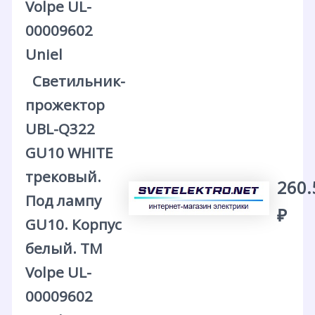
Volpe UL-
00009602
Uniel
Светильник-
прожектор
UBL-Q322
GU10 WHITE
трековый.
260.
Под лампу
₽
GU10. Корпус
белый. ТМ
Volpe UL-
00009602