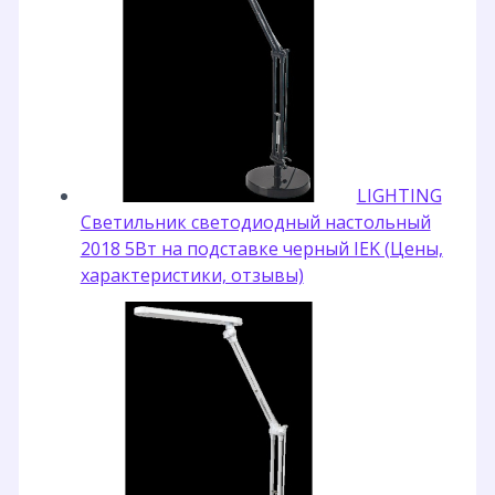
LIGHTING
Светильник светодиодный настольный
2018 5Вт на подставке черный IEK (Цены,
характеристики, отзывы)