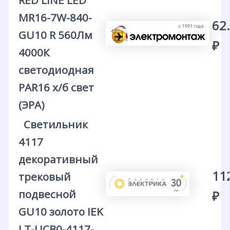
RED LINE LED
MR16-7W-840-
62
GU10 R 560Лм
₽
4000К
светодиодная
PAR16 х/б свет
(ЭРА)
Светильник
4117
декоративный
11
трековый
подвесной
₽
GU10 золото IEK
LT-UCB0-4117-