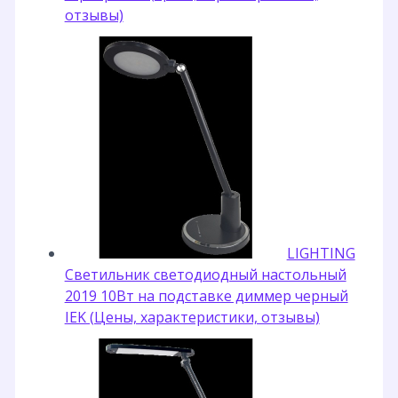
отзывы)
LIGHTING
Светильник светодиодный настольный
2019 10Вт на подставке диммер черный
IEK (Цены, характеристики, отзывы)