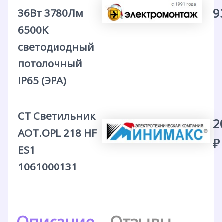
9
36Вт 3780Лм
6500K
светодиодный
потолочный
IP65 (ЭРА)
CT Светильник
2
AOT.OPL 218 HF
₽
ES1
1061000131
Описание
Отзывы