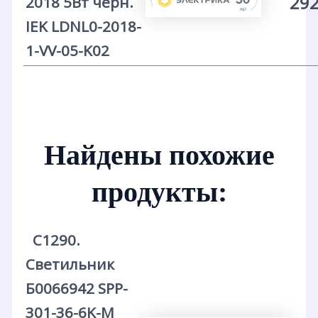
292
2018 5Вт черн.
IEK LDNL0-2018-
1-VV-05-K02
Найдены похожие
продукты:
С1290.
Светильник
Б0066942 SPP-
301-36-6K-M