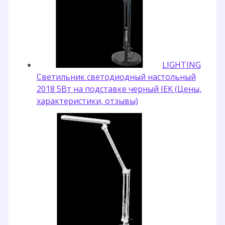
LIGHTING
Светильник светодиодный настольный
2018 5Вт на подставке черный IEK (Цены,
характеристики, отзывы)