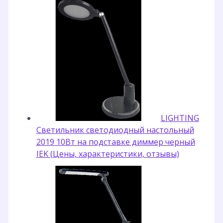
LIGHTING
Светильник светодиодный настольный
2019 10Вт на подставке диммер черный
IEK (Цены, характеристики, отзывы)