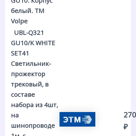
GU10. Корпус
белый. ТМ
Volpe
UBL-Q321
GU10/K WHITE
SET41
Светильник-
прожектор
трековый, в
составе
набора из 4шт,
270
на
шинопроводе
₽
1м, с