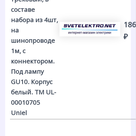
составе
набора из 4шт,
186
на
₽
шинопроводе
1м, с
коннектором.
Под лампу
GU10. Корпус
белый. ТМ UL-
00010705
Uniel