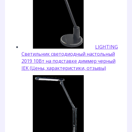
LIGHTING
Светильник светодиодный настольный
2019 10Вт на подставке диммер черный
IEK (Цены, характеристики, отзывы)