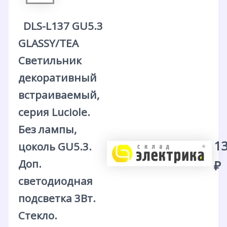
DLS-L137 GU5.3
GLASSY/TEA
Светильник
декоративный
встраиваемый,
серия Luciole.
Без лампы,
13
цоколь GU5.3.
Доп.
₽
светодиодная
подсветка 3Вт.
Стекло.