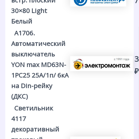
7
встр. плоский
30×80 Light
Белый
А1706.
Автоматический
выключатель
3
YON max MD63N-
₽
1PC25 25А/1п/ 6кА
на Din-рейку
(ДКС)
Светильник
4117
декоративный