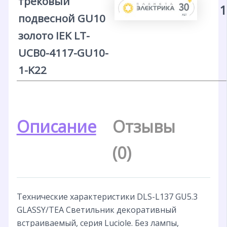
трековый
1
подвесной GU10
золото IEK LT-
UCB0-4117-GU10-
1-K22
Описание
Отзывы
(0)
Технические характеристики DLS-L137 GU5.3
GLASSY/TEA Светильник декоративный
встраиваемый, серия Luciole. Без лампы,