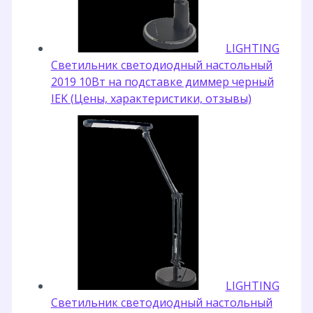
LIGHTING
Светильник светодиодный настольный
2019 10Вт на подставке диммер черный
IEK (Цены, характеристики, отзывы)
LIGHTING
Светильник светодиодный настольный