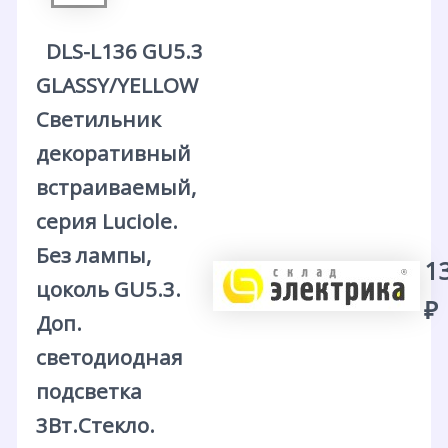
DLS-L136 GU5.3
GLASSY/YELLOW
Светильник
декоративный
встраиваемый,
серия Luciole.
Без лампы,
1
цоколь GU5.3.
₽
Доп.
светодиодная
подсветка
3Вт.Стекло.