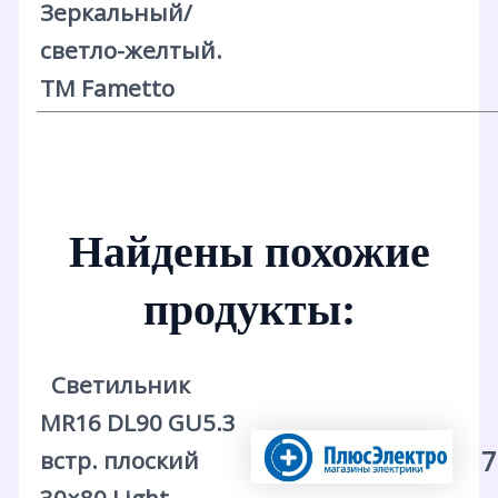
Зеркальный/
светло-желтый.
ТМ Fametto
Найдены похожие
продукты:
Светильник
MR16 DL90 GU5.3
7
встр. плоский