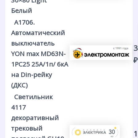
30×80 Light
Белый
А1706.
Автоматический
выключатель
3
YON max MD63N-
₽
1PC25 25А/1п/ 6кА
на Din-рейку
(ДКС)
Светильник
4117
декоративный
трековый
1