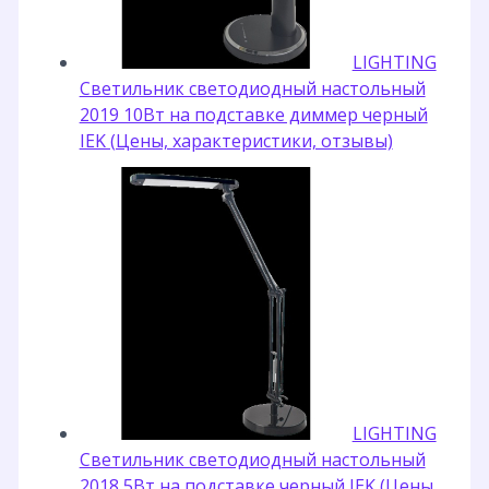
LIGHTING
Светильник светодиодный настольный
2019 10Вт на подставке диммер черный
IEK (Цены, характеристики, отзывы)
LIGHTING
Светильник светодиодный настольный
2018 5Вт на подставке черный IEK (Цены,