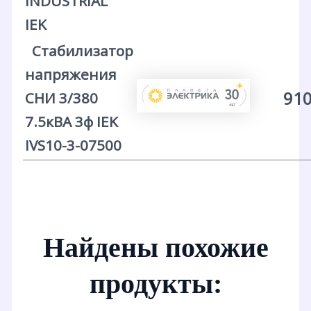
INDUSTRIAL
IEK
Стабилизатор
напряжения
910
СНИ 3/380
7.5кВА 3ф IEK
IVS10-3-07500
Найдены похожие
продукты: