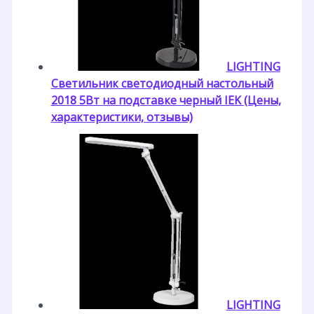
LIGHTING
Светильник светодиодный настольный
2018 5Вт на подставке черный IEK (Цены,
характеристики, отзывы)
LIGHTING