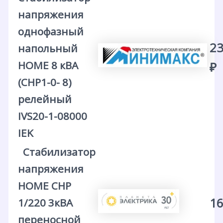
напряжения
однофазный
23
напольный
HOME 8 кВА
₽
(СНР1-0- 8)
релейный
IVS20-1-08000
IEK
Стабилизатор
напряжения
HOME СНР
16
1/220 3кВА
переносной