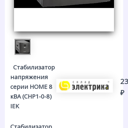
Стабилизатор
напряжения
23
серии HOME 8
₽
кВА (СНР1-0-8)
IEK
Стабилизатор