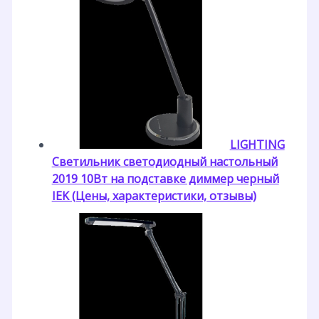
LIGHTING
Светильник светодиодный настольный
2019 10Вт на подставке диммер черный
IEK (Цены, характеристики, отзывы)