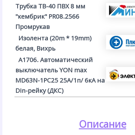
Трубка ТВ-40 ПВХ 8 мм
"кембрик" PR08.2566
Промрукав
Изолента (20m * 19mm)
белая, Вихрь
А1706. Автоматический
выключатель YON max
MD63N-1PC25 25А/1п/ 6кА на
Din-рейку (ДКС)
Описание