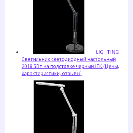
LIGHTING
Светильник светодиодный настольный
2018 5Вт на подставке черный IEK (Цены,
характеристики, отзывы)