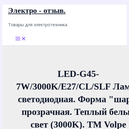
Перейти
Электро - отзыв.
к
содержимому
Товары для электротехника.
Main
Menu
LED-G45-
7W/3000K/E27/CL/SLF Ла
светодиодная. Форма "ша
прозрачная. Теплый бел
свет (3000K). ТМ Volpe