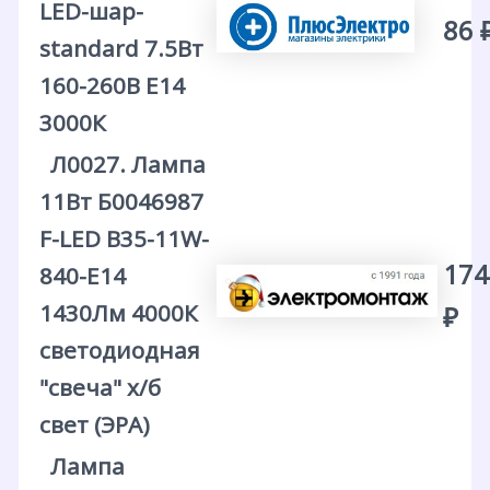
LED-шар-
86 
standard 7.5Вт
160-260В Е14
3000К
Л0027. Лампа
11Вт Б0046987
F-LED B35-11W-
174
840-E14
1430Лм 4000К
₽
светодиодная
"свеча" х/б
свет (ЭРА)
Лампа