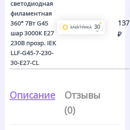
светодиодная
филаментная
137
360° 7Вт G45
шар 3000К E27
₽
230В прозр. IEK
LLF-G45-7-230-
30-E27-CL
Описание
Отзывы
(0)