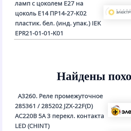
ламп с цоколем E27 на
цоколь E14 ПР14-27-К02
пластик. бел. (инд. упак.) IEK
EPR21-01-01-K01
Найдены похо
А3260. Реле промежуточное
285361 / 285202 JZX-22F(D)
AC220В 5А 3 перекл. контакта
LED (CHINT)