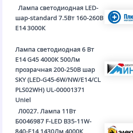
Лампа светодиодная LED-
шар-standard 7.5Вт 160-260В
Е14 3000К
Лампа светодиодная 6 Вт
E14 G45 4000К 500Лм
прозрачная 200-250В шар
SKY (LED-G45-6W/NW/E14/CL
PLS02WH) UL-00001371
Uniel
Л0027. Лампа 11Вт
Б0046987 F-LED B35-11W-
840-E14 1430Лм 4000К