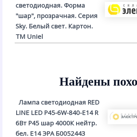
светодиодная. Форма
"шар", прозрачная. Серия
Sky. Белый свет. Картон.
ТМ Uniel
Найдены похо
Лампа светодиодная RED
LINE LED P45-6W-840-E14 R
6Вт P45 шар 4000К нейтр.
бел. E14 ЭРА Б0052443