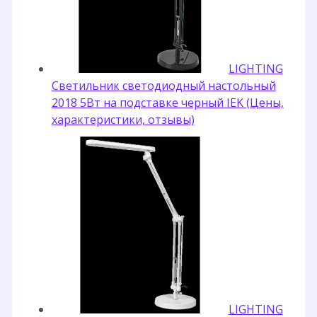
LIGHTING
Светильник светодиодный настольный
2018 5Вт на подставке черный IEK (Цены,
характеристики, отзывы)
LIGHTING