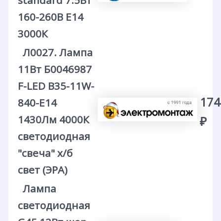
standard 7.5Вт
160-260В Е14
3000К
Л0027. Лампа
11Вт Б0046987
F-LED B35-11W-
174
840-E14
1430Лм 4000К
₽
светодиодная
"свеча" х/б
свет (ЭРА)
Лампа
светодиодная