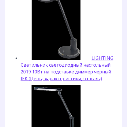
LIGHTING
Светильник светодиодный настольный
2019 10Вт на подставке диммер черный
IEK (Цены, характеристики, отзывы)