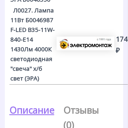
Л0027. Лампа
11Вт Б0046987
F-LED B35-11W-
174
840-E14
1430Лм 4000К
₽
светодиодная
"свеча" х/б
свет (ЭРА)
Описание
Отзывы
(0)