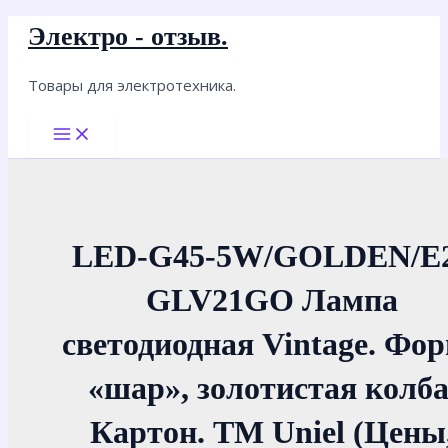
Перейти
Электро - отзыв.
к
содержимому
Товары для электротехника.
Main
Menu
LED-G45-5W/GOLDEN/E
GLV21GO Лампа
светодиодная Vintage. Фо
«шар», золотистая колба
Картон. ТМ Uniel (Цены