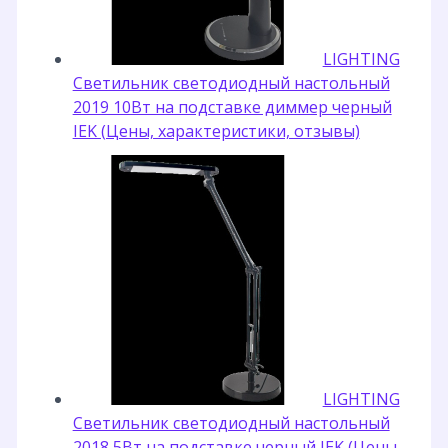
LIGHTING
Светильник светодиодный настольный
2019 10Вт на подставке диммер черный
IEK (Цены, характеристики, отзывы)
LIGHTING
Светильник светодиодный настольный
2018 5Вт на подставке черный IEK (Цены,