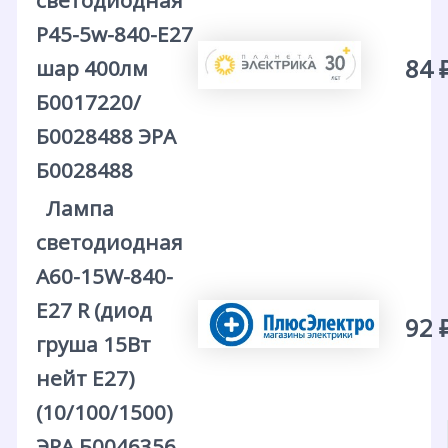
светодиодная
P45-5w-840-E27
84 
шар 400лм
Б0017220/
Б0028488 ЭРА
Б0028488
Лампа
светодиодная
A60-15W-840-
E27 R (диод
92 
груша 15Вт
нейт E27)
(10/100/1500)
ЭРА Б0046356