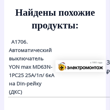
Найдены похожие
продукты:
А1706.
Автоматический
выключатель
3
YON max MD63N-
₽
1PC25 25А/1п/ 6кА
на Din-рейку
(ДКС)