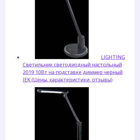
LIGHTING
Светильник светодиодный настольный
2019 10Вт на подставке диммер черный
IEK (Цены, характеристики, отзывы)