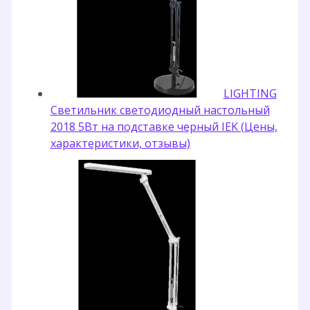
LIGHTING
Светильник светодиодный настольный
2018 5Вт на подставке черный IEK (Цены,
характеристики, отзывы)