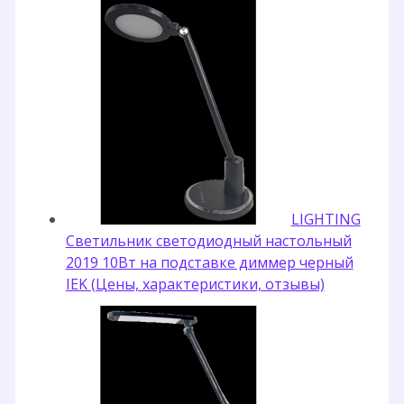
LIGHTING
Светильник светодиодный настольный
2019 10Вт на подставке диммер черный
IEK (Цены, характеристики, отзывы)