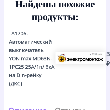
Найдены похожие
продукты:
А1706.
Автоматический
выключатель
3
YON max MD63N-
₽
1PC25 25А/1п/ 6кА
на Din-рейку
(ДКС)