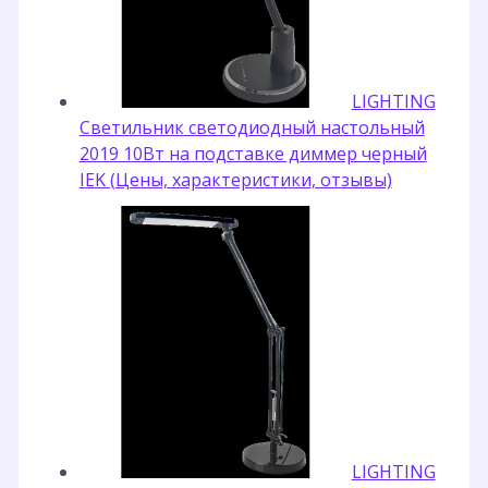
LIGHTING
Светильник светодиодный настольный
2019 10Вт на подставке диммер черный
IEK (Цены, характеристики, отзывы)
LIGHTING