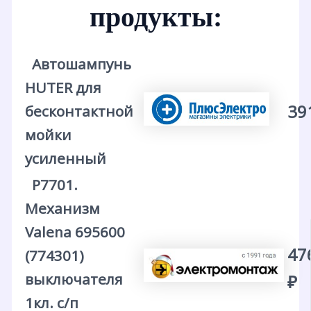
продукты:
Автошампунь
HUTER для
39
бесконтактной
мойки
усиленный
Р7701.
Механизм
Valena 695600
47
(774301)
выключателя
₽
1кл. с/п