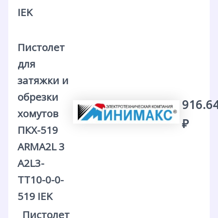
IEK
Пистолет
для
затяжки и
обрезки
916.6
хомутов
₽
ПКХ-519
ARMA2L 3
A2L3-
TT10-0-0-
519 IEK
Пистолет