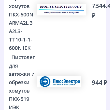
7344.
хомутов
ПКХ-600N
₽
ARMA2L 3
A2L3-
TT10-1-1-
600N IEK
Пистолет
для
затяжки и
944 ₽
обрезки
хомутов
ПКХ-519
ИЭК