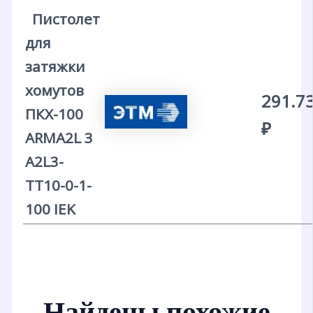
Пистолет
для
затяжки
хомутов
291.7
ПКХ-100
₽
ARMA2L 3
A2L3-
TT10-0-1-
100 IEK
Найдены похожие