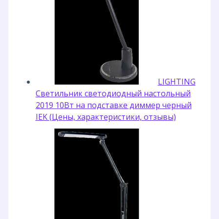
LIGHTING
Светильник светодиодный настольный
2019 10Вт на подставке диммер черный
IEK (Цены, характеристики, отзывы)