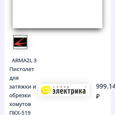
ARMA2L 3
Пистолет
для
999.1
затяжки и
обрезки
₽
хомутов
ПКХ-519