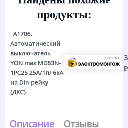
продукты:
А1706.
Автоматический
выключатель
3
YON max MD63N-
₽
1PC25 25А/1п/ 6кА
на Din-рейку
(ДКС)
Описание
Отзывы