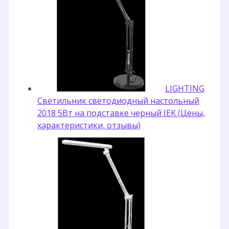
LIGHTING
Светильник светодиодный настольный
2018 5Вт на подставке черный IEK (Цены,
характеристики, отзывы)