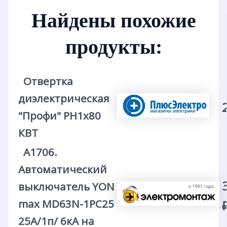
Найдены похожие
продукты:
Отвертка
диэлектрическая
"Профи" PH1х80
КВТ
А1706.
Автоматический
выключатель YON
max MD63N-1PC25
25А/1п/ 6кА на