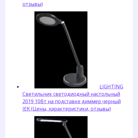
отзывы)
LIGHTING
Светильник светодиодный настольный
2019 10Вт на подставке диммер черный
IEK (Цены, характеристики, отзывы)