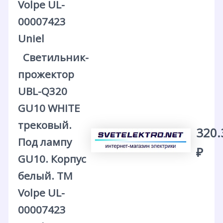
Volpe UL-
00007423
Uniel
Светильник-
прожектор
UBL-Q320
GU10 WHITE
трековый.
320.
Под лампу
₽
GU10. Корпус
белый. ТМ
Volpe UL-
00007423