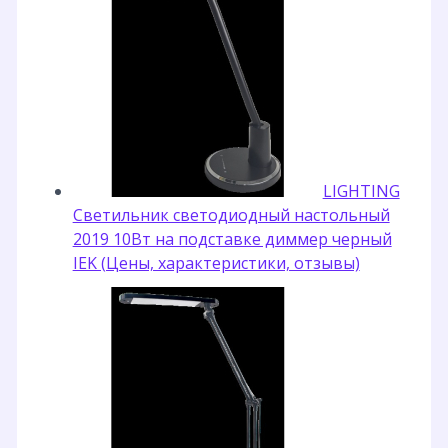
LIGHTING
Светильник светодиодный настольный
2019 10Вт на подставке диммер черный
IEK (Цены, характеристики, отзывы)