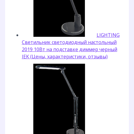
LIGHTING
Светильник светодиодный настольный
2019 10Вт на подставке диммер черный
IEK (Цены, характеристики, отзывы)