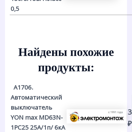
0,5
Найдены похожие
продукты:
А1706.
Автоматический
выключатель
3
YON max MD63N-
₽
1PC25 25А/1п/ 6кА