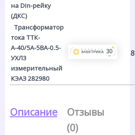
на Din-рейку
(ДКС)
Трансформатор
тока ТТК-
А-40/5А-5ВА-0.5-
8
УХЛ3
измерительный
КЭАЗ 282980
Описание
Отзывы
(0)