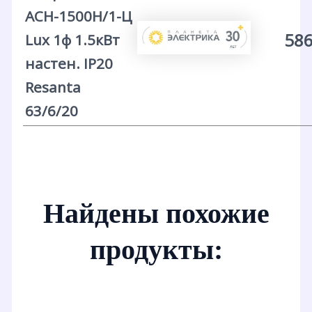
АСН-1500Н/1-Ц
586
Lux 1ф 1.5кВт
настен. IP20
Resanta
63/6/20
Найдены похожие
продукты: