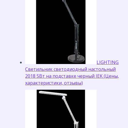
LIGHTING
Светильник светодиодный настольный
2018 5Вт на подставке черный IEK (Цены,
характеристики, отзывы)