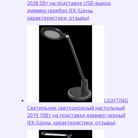
2028 5Вт на подставке USB-выход
диммер серебро IEK (Цены,
характеристики, отзывы)
LIGHTING
Светильник светодиодный настольный
2019 10Вт на подставке диммер черный
IEK (Цены, характеристики, отзывы)