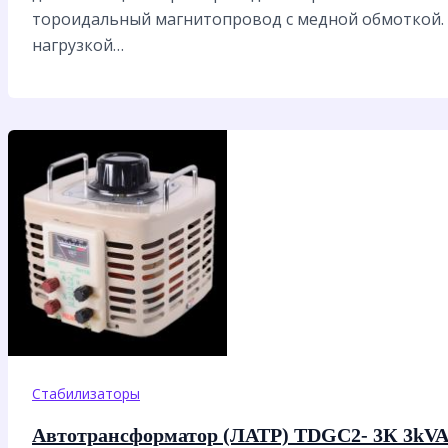
тороидальный магнитопровод с медной обмоткой.
нагрузкой…
Стабилизаторы
Автотрансформатор (ЛАТР) TDGC2- 3К 3kVA