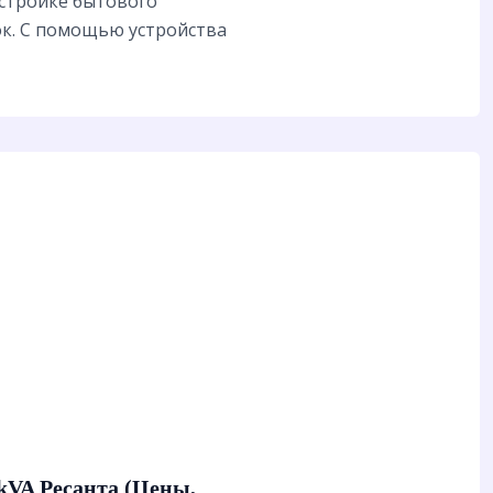
астройке бытового
к. С помощью устройства
kVA Ресанта (Цены,