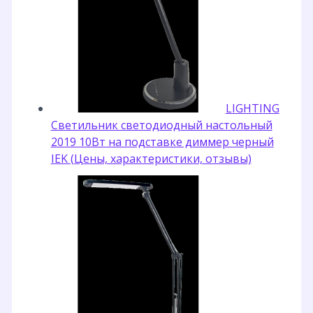
LIGHTING
Светильник светодиодный настольный
2019 10Вт на подставке диммер черный
IEK (Цены, характеристики, отзывы)