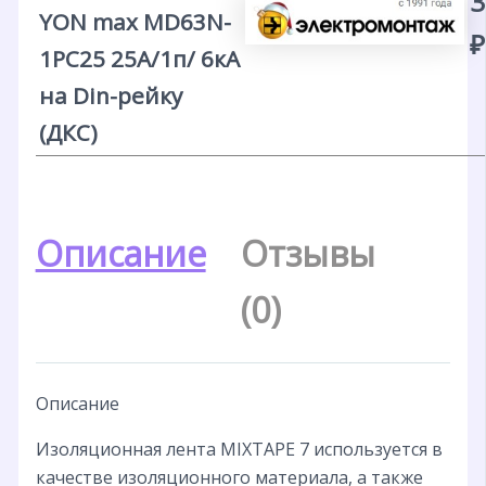
3
YON max MD63N-
₽
1PC25 25А/1п/ 6кА
на Din-рейку
(ДКС)
Описание
Отзывы
(0)
Описание
Изоляционная лента MIXTAPE 7 используется в
качестве изоляционного материала, а также