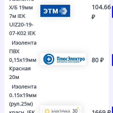
104.66
Х/Б 19мм
7м IEK
₽
UIZ20-19-
07-K02 IEK
Изолента
ПВХ
80 ₽
0,15х19мм
Красная
20м
Изолента
0.15х19мм
(рул.25м)
1669 ₽
красн. IEK