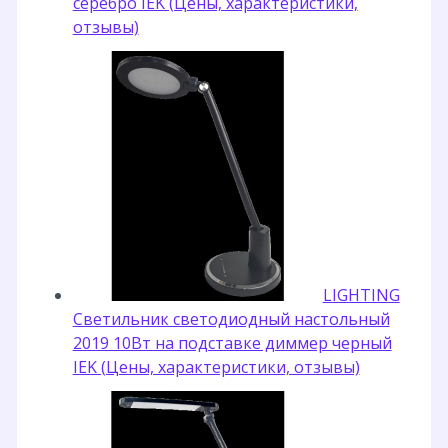
серебро IEK (Цены, характеристики,
отзывы)
LIGHTING
Светильник светодиодный настольный
2019 10Вт на подставке диммер черный
IEK (Цены, характеристики, отзывы)