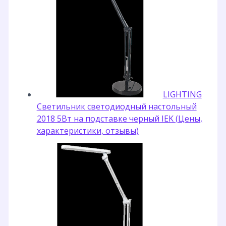
LIGHTING
Светильник светодиодный настольный
2018 5Вт на подставке черный IEK (Цены,
характеристики, отзывы)