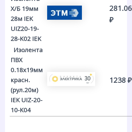
281.06
Х/Б 19мм
28м IEK
₽
UIZ20-19-
28-K02 IEK
Изолента
ПВХ
0.18х19мм
1238 ₽
красн.
(рул.20м)
IEK UIZ-20-
10-K04