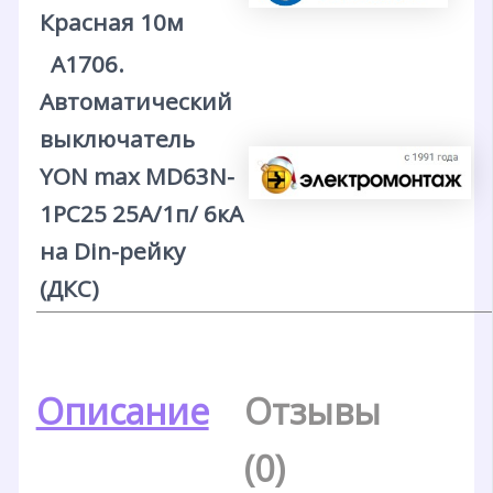
Красная 10м
А1706.
Автоматический
выключатель
YON max MD63N-
1PC25 25А/1п/ 6кА
на Din-рейку
(ДКС)
Описание
Отзывы
(0)