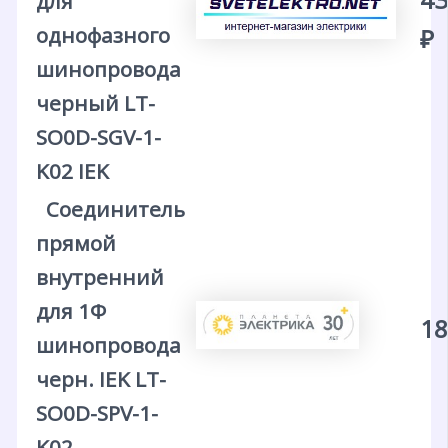
для
однофазного
₽
шинопровода
черный LT-
SO0D-SGV-1-
K02 IEK
Соединитель
прямой
внутренний
для 1Ф
18
шинопровода
черн. IEK LT-
SO0D-SPV-1-
K02