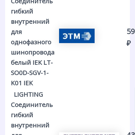
Соединитель
гибкий
внутренний
59
для
однофазного
₽
шинопровода
белый IEK LT-
SO0D-SGV-1-
K01 IEK
LIGHTING
Соединитель
гибкий
внутренний
43