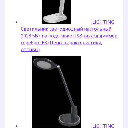
LIGHTING
Светильник светодиодный настольный
2028 5Вт на подставке USB-выход диммер
серебро IEK (Цены, характеристики,
отзывы)
LIGHTING