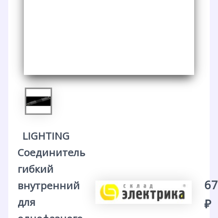
LIGHTING
Соединитель
гибкий
67
внутренний
для
₽