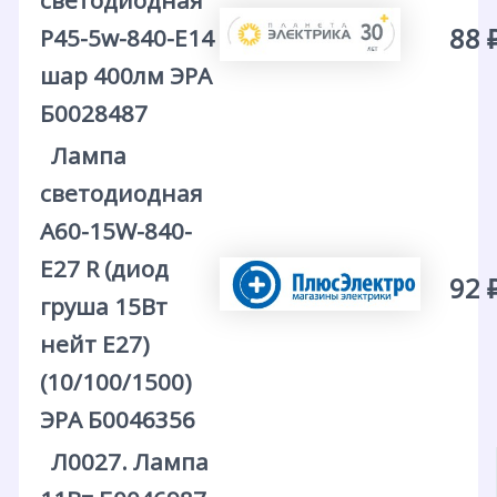
светодиодная
88 
P45-5w-840-E14
шар 400лм ЭРА
Б0028487
Лампа
светодиодная
A60-15W-840-
E27 R (диод
92 
груша 15Вт
нейт E27)
(10/100/1500)
ЭРА Б0046356
Л0027. Лампа