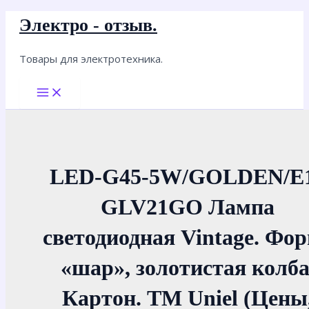
Перейти
Электро - отзыв.
к
содержимому
Товары для электротехника.
Main
Menu
LED-G45-5W/GOLDEN/E
GLV21GO Лампа
светодиодная Vintage. Фо
«шар», золотистая колба
Картон. ТМ Uniel (Цены