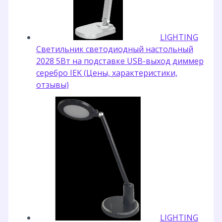
LIGHTING
Светильник светодиодный настольный
2028 5Вт на подставке USB-выход диммер
серебро IEK (Цены, характеристики,
отзывы)
LIGHTING