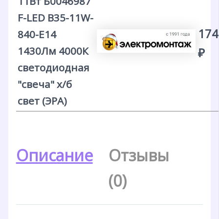
11Вт Б0046987
F-LED B35-11W-
174
840-E14
1430Лм 4000К
₽
светодиодная
"свеча" х/б
свет (ЭРА)
Описание
Отзывы
(0)