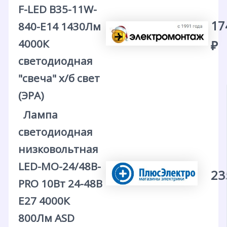
F-LED B35-11W-
17
840-E14 1430Лм
4000К
₽
светодиодная
"свеча" х/б свет
(ЭРА)
Лампа
светодиодная
низковольтная
LED-MO-24/48В-
23
PRO 10Вт 24-48В
E27 4000К
800Лм ASD