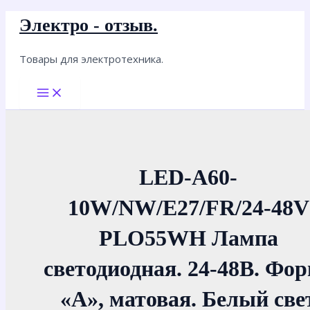
Перейти
Электро - отзыв.
к
содержимому
Товары для электротехника.
Main
Menu
LED-A60-
10W/NW/E27/FR/24-48V
PLO55WH Лампа
светодиодная. 24-48В. Фо
«A», матовая. Белый све