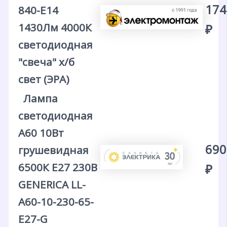
174
840-E14
1430Лм 4000К
₽
светодиодная
"свеча" х/б
свет (ЭРА)
Лампа
светодиодная
A60 10Вт
690
грушевидная
6500К E27 230В
₽
GENERICA LL-
A60-10-230-65-
E27-G