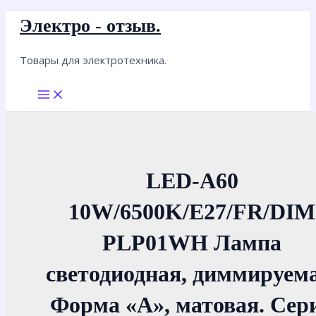
Перейти
Электро - отзыв.
к
содержимому
Товары для электротехника.
Main
Menu
LED-A60
10W/6500K/E27/FR/DIM
PLP01WH Лампа
светодиодная, диммируема
Форма «А», матовая. Сер