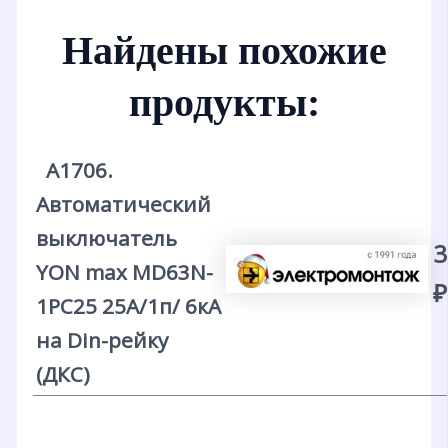
Найдены похожие
продукты:
А1706.
Автоматический
выключатель
3
YON max MD63N-
₽
1PC25 25А/1п/ 6кА
на Din-рейку
(ДКС)