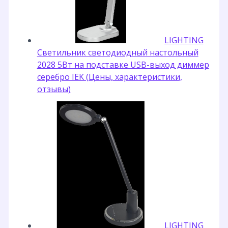
LIGHTING
Светильник светодиодный настольный
2028 5Вт на подставке USB-выход диммер
серебро IEK (Цены, характеристики,
отзывы)
LIGHTING