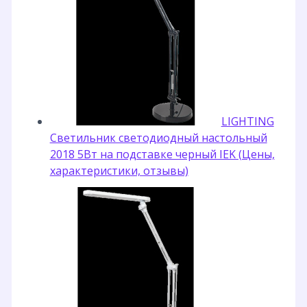
LIGHTING
Светильник светодиодный настольный
2018 5Вт на подставке черный IEK (Цены,
характеристики, отзывы)