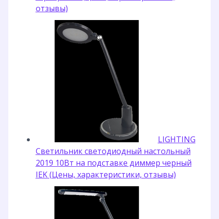
отзывы)
LIGHTING
Светильник светодиодный настольный
2019 10Вт на подставке диммер черный
IEK (Цены, характеристики, отзывы)