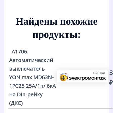
Найдены похожие
продукты:
А1706.
Автоматический
выключатель
3
YON max MD63N-
₽
1PC25 25А/1п/ 6кА
на Din-рейку
(ДКС)