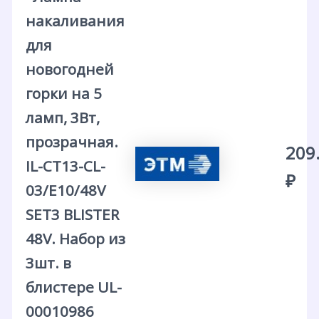
накаливания
для
новогодней
горки на 5
ламп, 3Вт,
прозрачная.
209
IL-CT13-CL-
₽
03/E10/48V
SET3 BLISTER
48V. Набор из
3шт. в
блистере UL-
00010986