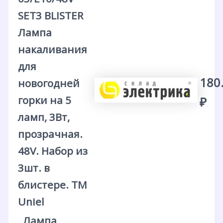
SET3 BLISTER
Лампа
накаливания
для
180
новогодней
горки на 5
₽
ламп, 3Вт,
прозрачная.
48V. Набор из
3шт. в
блистере. ТМ
Uniel
Лампа