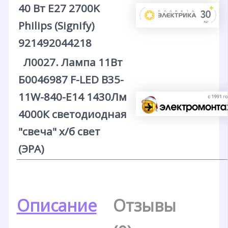
40 Вт E27 2700K
Philips (Signify)
921492044218
Л0027. Лампа 11Вт
Б0046987 F-LED B35-
11W-840-E14 1430Лм
4000К светодиодная
"свеча" х/б свет
(ЭРА)
Описание
Отзывы