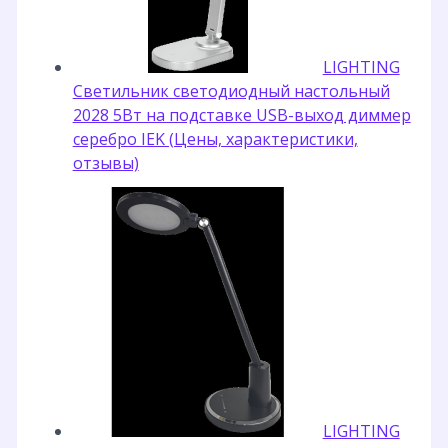
LIGHTING
Светильник светодиодный настольный
2028 5Вт на подставке USB-выход диммер
серебро IEK (Цены, характеристики,
отзывы)
LIGHTING