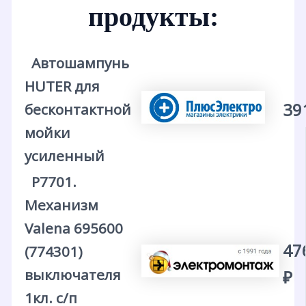
продукты:
Автошампунь
HUTER для
39
бесконтактной
мойки
усиленный
Р7701.
Механизм
Valena 695600
47
(774301)
выключателя
₽
1кл. с/п