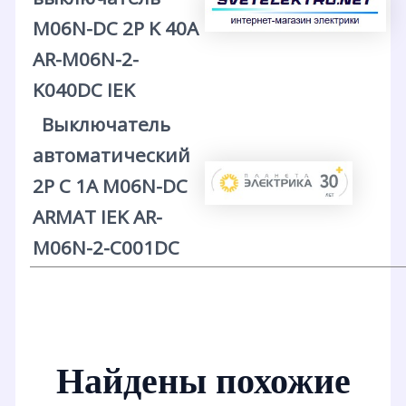
M06N-DC 2P K 40А
AR-M06N-2-
K040DC IEK
Выключатель
автоматический
2P C 1А M06N-DC
ARMAT IEK AR-
M06N-2-C001DC
Найдены похожие