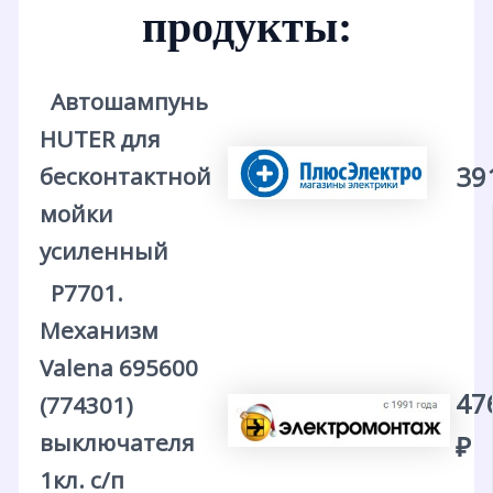
продукты:
Автошампунь
HUTER для
39
бесконтактной
мойки
усиленный
Р7701.
Механизм
Valena 695600
47
(774301)
выключателя
₽
1кл. с/п