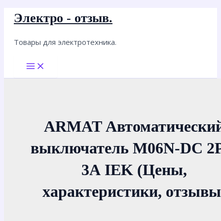
Перейти
Электро - отзыв.
к
содержимому
Товары для электротехника.
Main
Menu
ARMAT Автоматически
выключатель M06N-DC 2P
3А IEK (Цены,
характеристики, отзывы