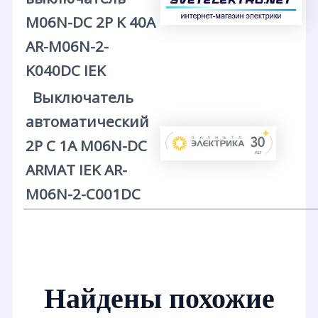
M06N-DC 2P K 40А
AR-M06N-2-
K040DC IEK
Выключатель
автоматический
2P C 1А M06N-DC
ARMAT IEK AR-
M06N-2-C001DC
Найдены похожие