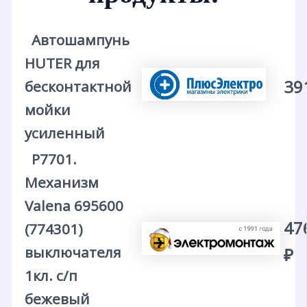
Автошампунь
HUTER для
39
бесконтактной
мойки
усиленный
Р7701.
Механизм
Valena 695600
47
(774301)
выключателя
₽
1кл. с/п
бежевый