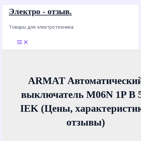
Перейти
Электро - отзыв.
к
содержимому
Товары для электротехника.
Main
Menu
ARMAT Автоматически
выключатель M06N 1P B 
IEK (Цены, характеристи
отзывы)