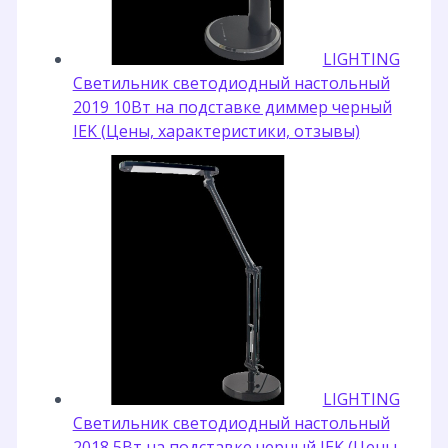
LIGHTING
Светильник светодиодный настольный
2019 10Вт на подставке диммер черный
IEK (Цены, характеристики, отзывы)
LIGHTING
Светильник светодиодный настольный
2018 5Вт на подставке черный IEK (Цены,