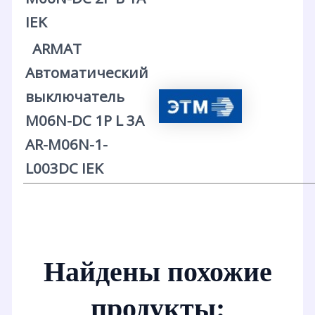
IEK
ARMAT
Автоматический
выключатель
M06N-DC 1P L 3А
AR-M06N-1-
L003DC IEK
Найдены похожие
продукты: