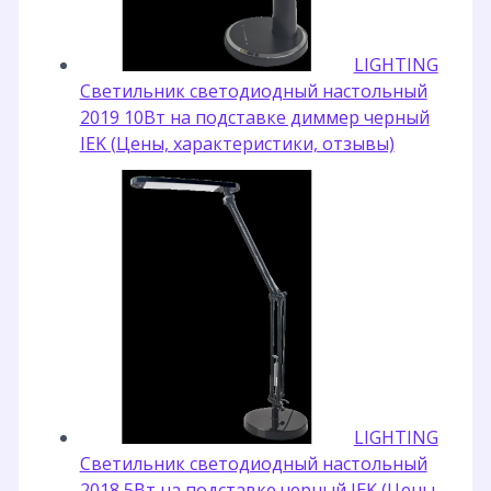
LIGHTING
Светильник светодиодный настольный
2019 10Вт на подставке диммер черный
IEK (Цены, характеристики, отзывы)
LIGHTING
Светильник светодиодный настольный
2018 5Вт на подставке черный IEK (Цены,