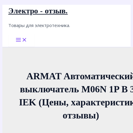
Перейти
Электро - отзыв.
к
содержимому
Товары для электротехника.
Main
Menu
ARMAT Автоматически
выключатель M06N 1P B 
IEK (Цены, характеристи
отзывы)