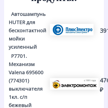
Автошампунь
HUTER для
39
бесконтактной
мойки
усиленный
Р7701.
Механизм
Valena 695600
47
(774301)
выключателя
₽
1кл. с/п
бежевый