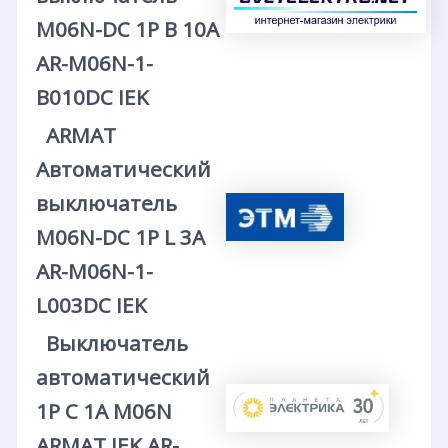
M06N-DC 1P B 10А
AR-M06N-1-
B010DC IEK
ARMAT
Автоматический
выключатель
M06N-DC 1P L 3А
AR-M06N-1-
L003DC IEK
Выключатель
автоматический
1P C 1А M06N
ARMAT IEK AR-