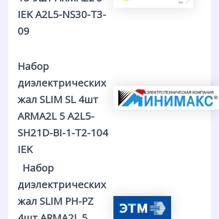
IEK A2L5-NS30-T3-
09
Набор
диэлектрических
жал SLIM SL 4шт
ARMA2L 5 A2L5-
SH21D-BI-1-T2-104
IEK
Набор
диэлектрических
жал SLIM PH-PZ
4шт ARMA2L 5